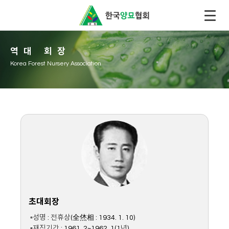
역대 회장
Korea Forest Nursery Association
초대회장
▫성명 : 전휴상(全烋相 : 1934. 1. 10)
▫재직기간 : 1961. 2~1962. 1(1년)