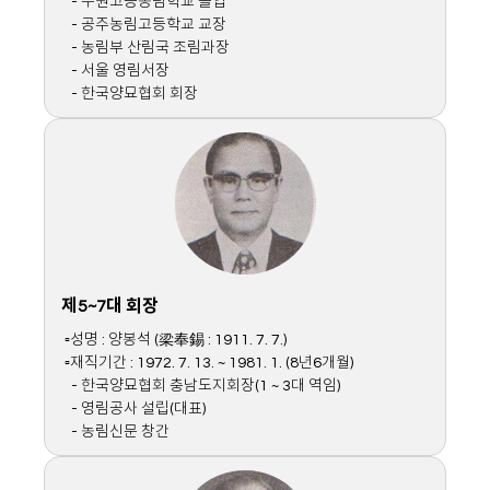
- 수원고등농림학교 졸업
- 공주농림고등학교 교장
- 농림부 산림국 조림과장
- 서울 영림서장
- 한국양묘협회 회장
제5~7대 회장
▫성명 : 양봉석 (梁奉錫 : 1911. 7. 7.)
▫재직기간 : 1972. 7. 13. ~ 1981. 1. (8년6개월)
- 한국양묘협회 충남도지회장(1 ~ 3대 역임)
- 영림공사 설립(대표)
- 농림신문 창간