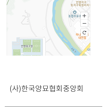
(사)한국양묘협회중앙회